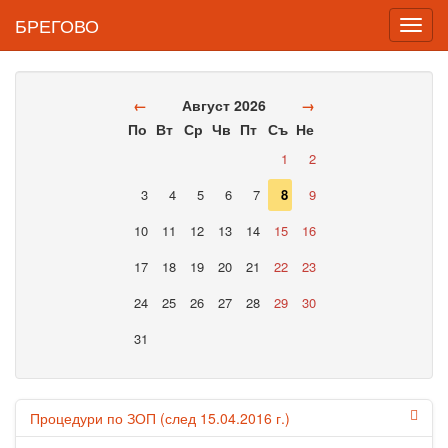
БРЕГОВО
Toggl
navig
←
Август 2026
→
По
Вт
Ср
Чв
Пт
Съ
Не
1
2
3
4
5
6
7
8
9
10
11
12
13
14
15
16
17
18
19
20
21
22
23
24
25
26
27
28
29
30
31
Процедури по ЗОП (след 15.04.2016 г.)